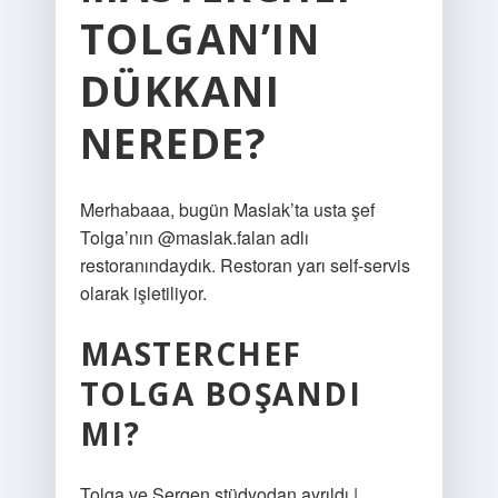
TOLGAN’IN
DÜKKANI
NEREDE?
Merhabaaa, bugün Maslak’ta usta şef
Tolga’nın @maslak.falan adlı
restoranındaydık. Restoran yarı self-servis
olarak işletiliyor.
MASTERCHEF
TOLGA BOŞANDI
MI?
Tolga ve Sergen stüdyodan ayrıldı |