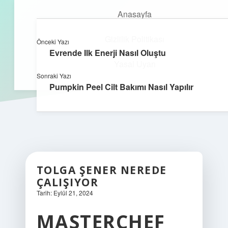
Anasayfa
Gizlilik Politikası
Önceki Yazı
kefa.com.tr
menüyü
Evrende Ilk Enerji Nasıl Oluştu
aç
Yasal Uyarı
Sonraki Yazı
Pumpkin Peel Cilt Bakımı Nasıl Yapılır
TOLGA ŞENER NEREDE
ÇALIŞIYOR
Tarih: Eylül 21, 2024
MASTERCHEF