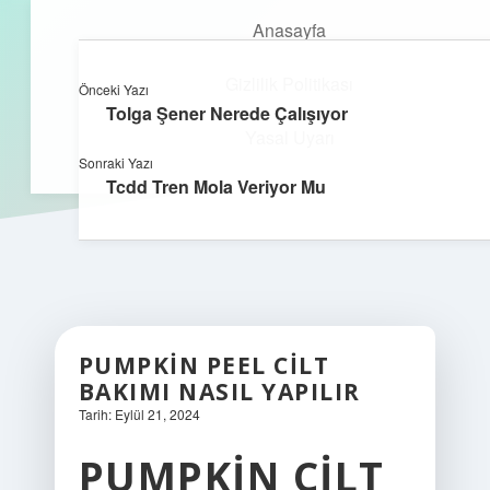
Anasayfa
Gizlilik Politikası
Önceki Yazı
kefa.com.tr
menüyü
Tolga Şener Nerede Çalışıyor
aç
Yasal Uyarı
Sonraki Yazı
Tcdd Tren Mola Veriyor Mu
PUMPKIN PEEL CILT
BAKIMI NASIL YAPILIR
Tarih: Eylül 21, 2024
PUMPKIN CILT