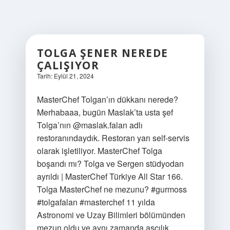
TOLGA ŞENER NEREDE
ÇALIŞIYOR
Tarih: Eylül 21, 2024
MasterChef Tolgan’ın dükkanı nerede?
Merhabaaa, bugün Maslak’ta usta şef
Tolga’nın @maslak.falan adlı
restoranındaydık. Restoran yarı self-servis
olarak işletiliyor. MasterChef Tolga
boşandı mı? Tolga ve Sergen stüdyodan
ayrıldı | MasterChef Türkiye All Star 166.
Tolga MasterChef ne mezunu? #gurmoss
#tolgafalan #masterchef 11 yılda
Astronomi ve Uzay Bilimleri bölümünden
mezun oldu ve aynı zamanda aşçılık