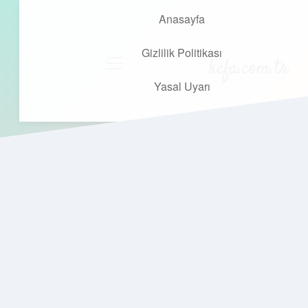
Anasayfa
Gizlilik Politikası
kefa.com.tr
menüyü
aç
Yasal Uyarı