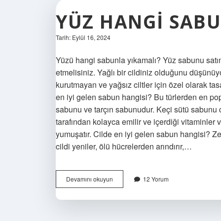
YÜZ HANGI SAB
Tarih: Eylül 16, 2024
Yüzü hangi sabunla yıkamalı? Yüz sabunu satın 
etmelisiniz. Yağlı bir cildiniz olduğunu düşünü
kurutmayan ve yağsız ciltler için özel olarak ta
en iyi gelen sabun hangisi? Bu türlerden en pop
sabunu ve tarçın sabunudur. Keçi sütü sabunu cilt
tarafından kolayca emilir ve içerdiği vitaminler 
yumuşatır. Cilde en iyi gelen sabun hangisi? Ze
cildi yeniler, ölü hücrelerden arındırır,…
Yüz
Devamını okuyun
12 Yorum
Hangi
Sabunla
Yıkanmalı