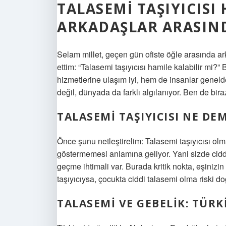
TALASEMI TAŞIYICISI
ARKADAŞLAR ARASIND
Selam millet, geçen gün ofiste öğle arasında ar
ettim: “Talasemi taşıyıcısı hamile kalabilir mi?
hizmetlerine ulaşım iyi, hem de insanlar geneld
değil, dünyada da farklı algılanıyor. Ben de bir
TALASEMI TAŞIYICISI NE DE
Önce şunu netleştirelim: Talasemi taşıyıcısı ol
göstermemesi anlamına geliyor. Yani sizde cidd
geçme ihtimali var. Burada kritik nokta, eşinizin 
taşıyıcıysa, çocukta ciddi talasemi olma riski do
TALASEMI VE GEBELIK: TÜR