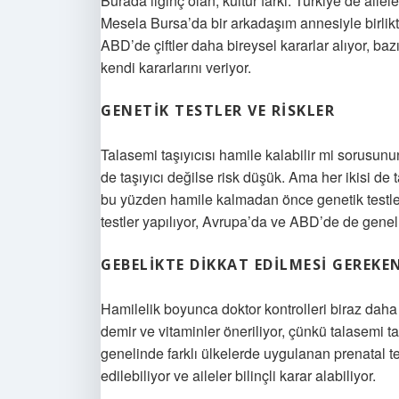
Burada ilginç olan, kültür farkı. Türkiye’de aile
Mesela Bursa’da bir arkadaşım annesiyle birlikt
ABD’de çiftler daha bireysel kararlar alıyor, baz
kendi kararlarını veriyor.
GENETIK TESTLER VE RISKLER
Talasemi taşıyıcısı hamile kalabilir mi sorusunun
de taşıyıcı değilse risk düşük. Ama her ikisi de 
bu yüzden hamile kalmadan önce genetik testler
testler yapılıyor, Avrupa’da ve ABD’de de genelli
GEBELIKTE DIKKAT EDILMESI GEREKE
Hamilelik boyunca doktor kontrolleri biraz daha 
demir ve vitaminler öneriliyor, çünkü talasemi taş
genelinde farklı ülkelerde uygulanan prenatal t
edilebiliyor ve aileler bilinçli karar alabiliyor.