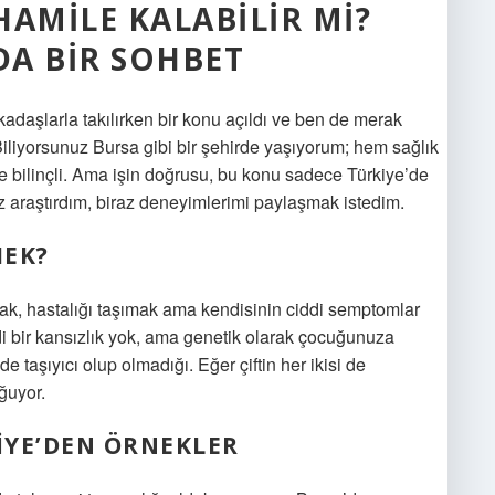
 HAMILE KALABILIR MI?
A BIR SOHBET
kadaşlarla takılırken bir konu açıldı ve ben de merak
” Biliyorsunuz Bursa gibi bir şehirde yaşıyorum; hem sağlık
e bilinçli. Ama işin doğrusu, bu konu sadece Türkiye’de
az araştırdım, biraz deneyimlerimi paylaşmak istedim.
MEK?
mak, hastalığı taşımak ama kendisinin ciddi semptomlar
i bir kansızlık yok, ama genetik olarak çocuğunuza
de taşıyıcı olup olmadığı. Eğer çiftin her ikisi de
ğuyor.
KIYE’DEN ÖRNEKLER