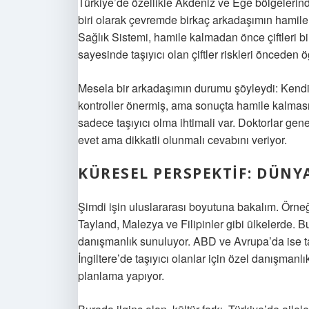
Türkiye’de özellikle Akdeniz ve Ege bölgelerind
biri olarak çevremde birkaç arkadaşımın hamileli
Sağlık Sistemi, hamile kalmadan önce çiftleri bi
sayesinde taşıyıcı olan çiftler riskleri önceden öğ
Mesela bir arkadaşımın durumu şöyleydi: Kendisi 
kontroller önermiş, ama sonuçta hamile kalması 
sadece taşıyıcı olma ihtimali var. Doktorlar gene
evet ama dikkatli olunmalı cevabını veriyor.
KÜRESEL PERSPEKTIF: DÜNY
Şimdi işin uluslararası boyutuna bakalım. Örne
Tayland, Malezya ve Filipinler gibi ülkelerde. 
danışmanlık sunuluyor. ABD ve Avrupa’da ise taş
İngiltere’de taşıyıcı olanlar için özel danışmanl
planlama yapıyor.