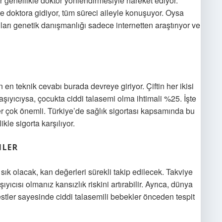
ler genellikle doktor yönlendirmesiyle hareket ediyor.
e doktora gidiyor, tüm süreci aileyle konuşuyor. Oysa
ıları genetik danışmanlığı sadece internetten araştırıyor ve
 en teknik cevabı burada devreye giriyor. Çiftin her ikisi
taşıyıcıysa, çocukta ciddi talasemi olma ihtimali %25. İşte
 çok önemli. Türkiye’de sağlık sigortası kapsamında bu
kle sigorta karşılıyor.
NLER
sık olacak, kan değerleri sürekli takip edilecek. Takviye
ıyıcısı olmanız kansızlık riskini artırabilir. Ayrıca, dünya
estler sayesinde ciddi talasemili bebekler önceden tespit