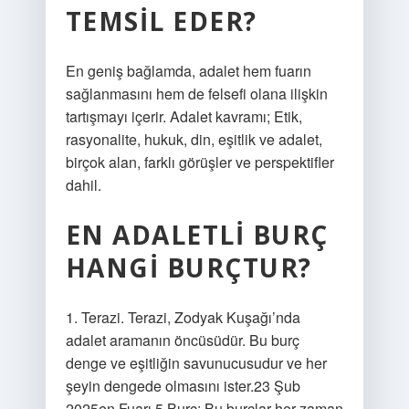
TEMSIL EDER?
En geniş bağlamda, adalet hem fuarın
sağlanmasını hem de felsefi olana ilişkin
tartışmayı içerir. Adalet kavramı; Etik,
rasyonalite, hukuk, din, eşitlik ve adalet,
birçok alan, farklı görüşler ve perspektifler
dahil.
EN ADALETLI BURÇ
HANGI BURÇTUR?
1. Terazi. Terazi, Zodyak Kuşağı’nda
adalet aramanın öncüsüdür. Bu burç
denge ve eşitliğin savunucusudur ve her
şeyin dengede olmasını ister.23 Şub
2025en Fuarı 5 Burç: Bu burçlar her zaman