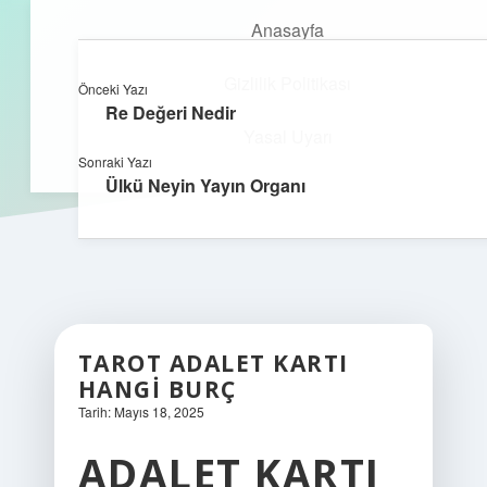
Anasayfa
Gizlilik Politikası
Önceki Yazı
kefa.com.tr
menüyü
Re Değeri Nedir
aç
Yasal Uyarı
Sonraki Yazı
Ülkü Neyin Yayın Organı
TAROT ADALET KARTI
HANGI BURÇ
Tarih: Mayıs 18, 2025
ADALET KARTI