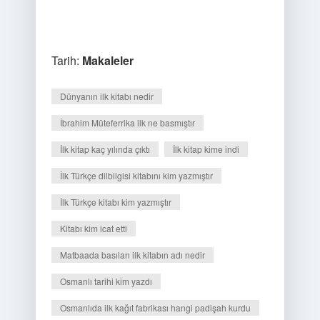
Tarih:
Makaleler
Dünyanın ilk kitabı nedir
İbrahim Müteferrika ilk ne basmıştır
İlk kitap kaç yılında çıktı
İlk kitap kime indi
İlk Türkçe dilbilgisi kitabını kim yazmıştır
İlk Türkçe kitabı kim yazmıştır
Kitabı kim icat etti
Matbaada basılan ilk kitabın adı nedir
Osmanlı tarihi kim yazdı
Osmanlıda ilk kağıt fabrikası hangi padişah kurdu