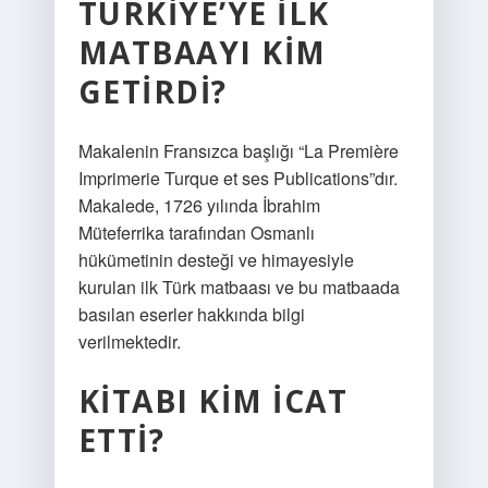
TÜRKIYE’YE ILK
MATBAAYI KIM
GETIRDI?
Makalenin Fransızca başlığı “La Première
Imprimerie Turque et ses Publications”dır.
Makalede, 1726 yılında İbrahim
Müteferrika tarafından Osmanlı
hükümetinin desteği ve himayesiyle
kurulan ilk Türk matbaası ve bu matbaada
basılan eserler hakkında bilgi
verilmektedir.
KITABI KIM ICAT
ETTI?