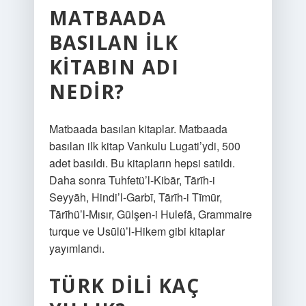
MATBAADA
BASILAN ILK
KITABIN ADI
NEDIR?
Matbaada basılan kitaplar. Matbaada
basılan ilk kitap Vankulu Lugati’ydi, 500
adet basıldı. Bu kitapların hepsi satıldı.
Daha sonra Tuhfetü’l-Kibār, Tārīh-i
Seyyāh, Hindi’l-Garbī, Tārīh-i Tīmūr,
Tārīhü’l-Mısır, Gülşen-i Hulefā, Grammaire
turque ve Usūlü’l-Hikem gibi kitaplar
yayımlandı.
TÜRK DILI KAÇ