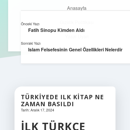
Anasayfa
Gizlilik Politikası
Önceki Yazı
kefa.com.tr
menüyü
Fatih Sinopu Kimden Aldı
aç
Yasal Uyarı
Sonraki Yazı
Islam Felsefesinin Genel Özellikleri Nelerdir
TÜRKIYEDE ILK KITAP NE
ZAMAN BASILDI
Tarih: Aralık 17, 2024
İLK TÜRKÇE