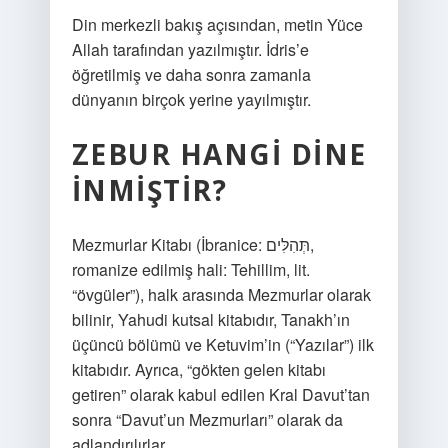
Din merkezli bakış açısından, metin Yüce
Allah tarafından yazılmıştır. İdris’e
öğretilmiş ve daha sonra zamanla
dünyanın birçok yerine yayılmıştır.
ZEBUR HANGI DINE
INMIŞTIR?
Mezmurlar Kitabı (İbranice: תְּהִלִּים‎,
romanize edilmiş hali: Tehillim, lit.
“övgüler”), halk arasında Mezmurlar olarak
bilinir, Yahudi kutsal kitabıdır, Tanakh’ın
üçüncü bölümü ve Ketuvim’in (“Yazılar”) ilk
kitabıdır. Ayrıca, “gökten gelen kitabı
getiren” olarak kabul edilen Kral Davut’tan
sonra “Davut’un Mezmurları” olarak da
adlandırılırlar.