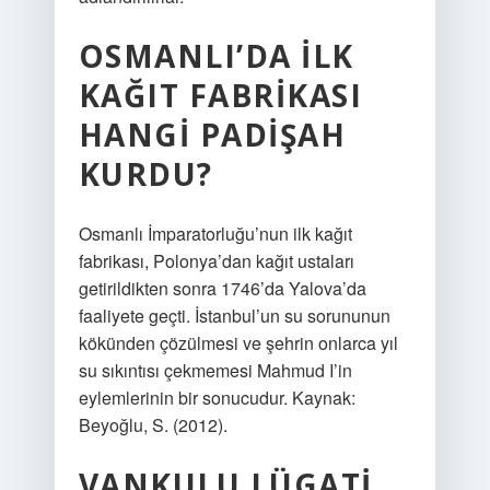
OSMANLI’DA ILK
KAĞIT FABRIKASI
HANGI PADIŞAH
KURDU?
Osmanlı İmparatorluğu’nun ilk kağıt
fabrikası, Polonya’dan kağıt ustaları
getirildikten sonra 1746’da Yalova’da
faaliyete geçti. İstanbul’un su sorununun
kökünden çözülmesi ve şehrin onlarca yıl
su sıkıntısı çekmemesi Mahmud I’in
eylemlerinin bir sonucudur. Kaynak:
Beyoğlu, S. (2012).
VANKULU LÜGATI