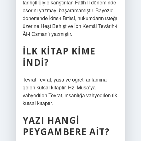
tarihçiliğiyle karıştırılan Fatih II döneminde
eserini yazmayı başaramamıştır. Bayezid
döneminde İdris-i Bitlisî, hükümdarın isteği
üzerine Heşt Behişt ve İbn Kemâl Tevârih-i
Âl-i Osman’ı yazmıştır.
İLK KITAP KIME
INDI?
Tevrat Tevrat, yasa ve öğreti anlamına
gelen kutsal kitaptır. Hz. Musa’ya
vahyedilen Tevrat, insanlığa vahyedilen ilk
kutsal kitaptır.
YAZI HANGI
PEYGAMBERE AIT?