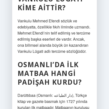
KIME AITTIR?
Vankulu Mehmed Efendi sözlük ve
edebiyatta, özellikle fıkıh ilminde uzmandı.
Mehmet Efendi’nin telif edilmiş ve tercüme
edilmiş başka eserleri de vardır. Ancak,
ona bilimsel alanda büyük ün kazandıran
Vankulu Lügati adlı tercüme sözlüğüdür.
OSMANLI’DA ILK
MATBAA HANGI
PADIŞAH KURDU?
Darüttıbaa (Osmanlı: دار الطباعه), Türkçe
kitap ve gazete basmak için 1727 yılında
kurulan ilk matbaadır. Matbaanın kuruluşu