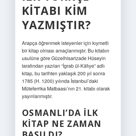
KITABI KIM
YAZMIŞTIR?
Arapça öğrenmek isteyenler için kıymetli
bir kitap olması amaçlanmıştır. Bu kitabın
usulüne göre Güzelhisarizade Hüseyin
tarafından yazılan “İgrab ül-Kâfıye” adlı
kitap, bu tarihten yaklaşık 200 yıl sonra
1785 (H. 1200) yılında İstanbul’daki
Müteferrika Matbaası’nın 21. kitabı olarak
yayınlanmıştır.
OSMANLI’DA ILK
KITAP NE ZAMAN
BASILDI?