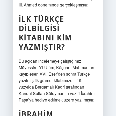
III. Ahmed döneminde gerçekleşmiştir.
İLK TÜRKÇE
DILBILGISI
KITABINI KIM
YAZMIŞTIR?
Bu açıdan incelemeye çalıştığımız
Müyessiretü’l-Ulûm, Kâşgarlı Mahmud’un
kayıp eseri XVI. Eser’den sonra Türkçe
yazılmış ilk gramer kitabımızdır. 19.
yüzyılda Bergamalı Kadrî tarafından
Kanuni Sultan Süleyman’ın veziri İbrahim
Paşa’ya hediye edilmek üzere yazılmıştır.
İBRAHIM