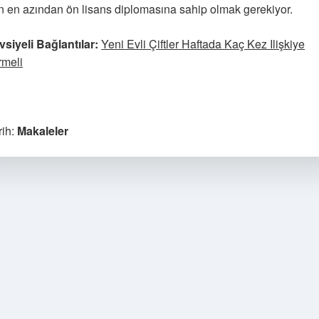
in en azından ön lisans diplomasına sahip olmak gerekiyor.
vsiyeli Bağlantılar:
Yeni Evli Çiftler Haftada Kaç Kez Ilişkiye
rmeli
rih:
Makaleler