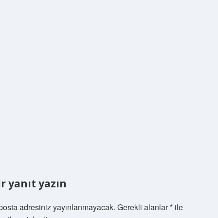
ir yanıt yazın
posta adresiniz yayınlanmayacak.
Gerekli alanlar
*
ile