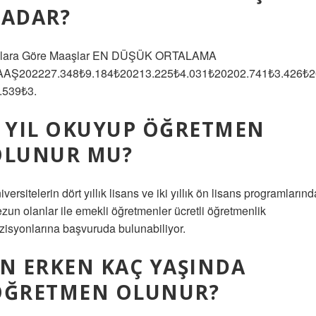
KADAR?
llara Göre Maaşlar EN DÜŞÜK ORTALAMA
AŞ202227.348₺9.184₺20213.225₺4.031₺20202.741₺3.426₺2
.539₺3.
 YIL OKUYUP ÖĞRETMEN
OLUNUR MU?
iversitelerin dört yıllık lisans ve iki yıllık ön lisans programların
zun olanlar ile emekli öğretmenler ücretli öğretmenlik
zisyonlarına başvuruda bulunabiliyor.
N ERKEN KAÇ YAŞINDA
ÖĞRETMEN OLUNUR?