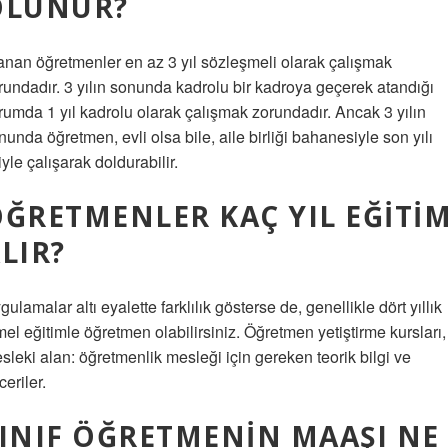
OLUNUR?
anan öğretmenler en az 3 yıl sözleşmeli olarak çalışmak
rundadır. 3 yılın sonunda kadrolu bir kadroya geçerek atandığı
rumda 1 yıl kadrolu olarak çalışmak zorundadır. Ancak 3 yılın
nunda öğretmen, evli olsa bile, aile birliği bahanesiyle son yılı
iyle çalışarak doldurabilir.
ĞRETMENLER KAÇ YIL EĞITI
LIR?
gulamalar altı eyalette farklılık gösterse de, genellikle dört yıllık
mel eğitimle öğretmen olabilirsiniz. Öğretmen yetiştirme kursları,
sleki alan: öğretmenlik mesleği için gereken teorik bilgi ve
ceriler.
INIF ÖĞRETMENIN MAAŞI NE