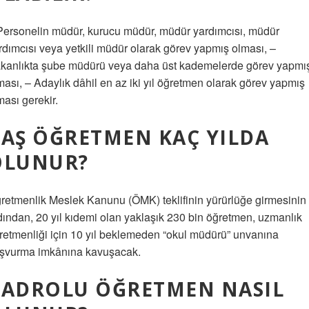
Personelin müdür, kurucu müdür, müdür yardımcısı, müdür
rdımcısı veya yetkili müdür olarak görev yapmış olması, –
kanlıkta şube müdürü veya daha üst kademelerde görev yapmı
ması, – Adaylık dâhil en az iki yıl öğretmen olarak görev yapmış
ması gerekir.
AŞ ÖĞRETMEN KAÇ YILDA
OLUNUR?
retmenlik Meslek Kanunu (ÖMK) teklifinin yürürlüğe girmesinin
dından, 20 yıl kıdemi olan yaklaşık 230 bin öğretmen, uzmanlık
retmenliği için 10 yıl beklemeden “okul müdürü” unvanına
şvurma imkânına kavuşacak.
KADROLU ÖĞRETMEN NASIL