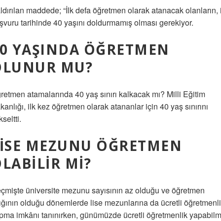
ldırılan maddede; “İlk defa öğretmen olarak atanacak olanların, 
şvuru tarihinde 40 yaşını doldurmamış olması gerekiyor.
20 YAŞINDA ÖĞRETMEN
OLUNUR MU?
retmen atamalarında 40 yaş sınırı kalkacak mı? Milli Eğitim
kanlığı, ilk kez öğretmen olarak atananlar için 40 yaş sınırını
seltti.
LISE MEZUNU ÖĞRETMEN
LABILIR MI?
çmişte üniversite mezunu sayısının az olduğu ve öğretmen
ığının olduğu dönemlerde lise mezunlarına da ücretli öğretmenl
pma imkânı tanınırken, günümüzde ücretli öğretmenlik yapabil