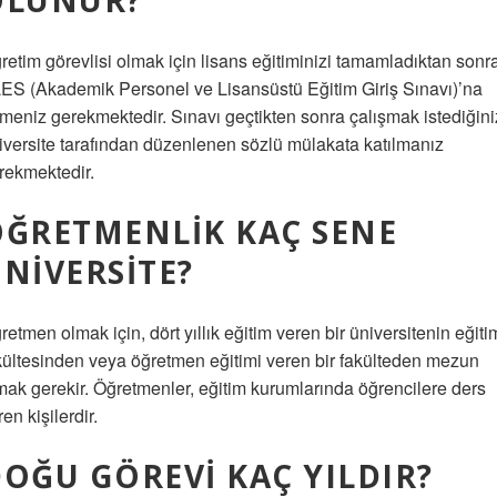
OLUNUR?
retim görevlisi olmak için lisans eğitiminizi tamamladıktan sonr
ES (Akademik Personel ve Lisansüstü Eğitim Giriş Sınavı)’na
rmeniz gerekmektedir. Sınavı geçtikten sonra çalışmak istediğini
iversite tarafından düzenlenen sözlü mülakata katılmanız
rekmektedir.
ÖĞRETMENLIK KAÇ SENE
NIVERSITE?
retmen olmak için, dört yıllık eğitim veren bir üniversitenin eğiti
kültesinden veya öğretmen eğitimi veren bir fakülteden mezun
mak gerekir. Öğretmenler, eğitim kurumlarında öğrencilere ders
ren kişilerdir.
OĞU GÖREVI KAÇ YILDIR?