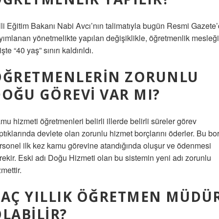
lli Eğitim Bakanı Nabi Avcı’nın talimatıyla bugün Resmi Gazete
yımlanan yönetmelikte yapılan değişiklikle, öğretmenlik mesleğ
işte “40 yaş” sınırı kaldırıldı.
ÖĞRETMENLERIN ZORUNLU
OĞU GÖREVI VAR MI?
mu hizmeti öğretmenleri belirli illerde belirli süreler görev
ptıklarında devlete olan zorunlu hizmet borçlarını öderler. Bu bor
rsonel ilk kez kamu görevine atandığında oluşur ve ödenmesi
rekir. Eski adı Doğu Hizmeti olan bu sistemin yeni adı zorunlu
zmettir.
KAÇ YILLIK ÖĞRETMEN MÜDÜ
LABILIR?