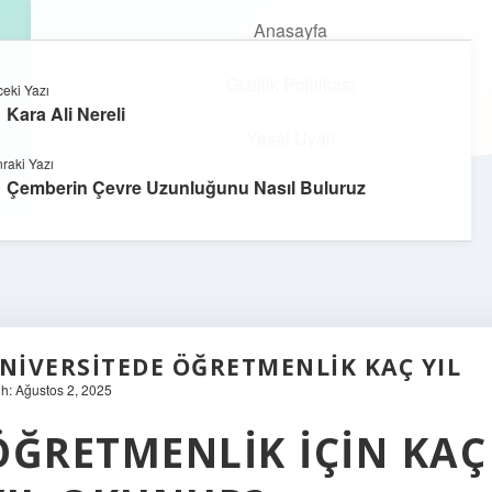
Anasayfa
Gizlilik Politikası
eki Yazı
kefa.com.tr
menüyü
Kara Ali Nereli
aç
Yasal Uyarı
raki Yazı
Çemberin Çevre Uzunluğunu Nasıl Buluruz
NIVERSITEDE ÖĞRETMENLIK KAÇ YIL
ih: Ağustos 2, 2025
ÖĞRETMENLIK IÇIN KAÇ