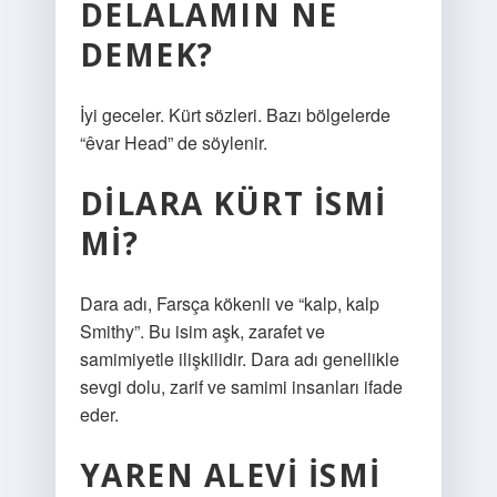
DELALAMIN NE
DEMEK?
İyi geceler. Kürt sözleri. Bazı bölgelerde
“êvar Head” de söylenir.
DILARA KÜRT ISMI
MI?
Dara adı, Farsça kökenli ve “kalp, kalp
Smithy”. Bu isim aşk, zarafet ve
samimiyetle ilişkilidir. Dara adı genellikle
sevgi dolu, zarif ve samimi insanları ifade
eder.
YAREN ALEVI ISMI