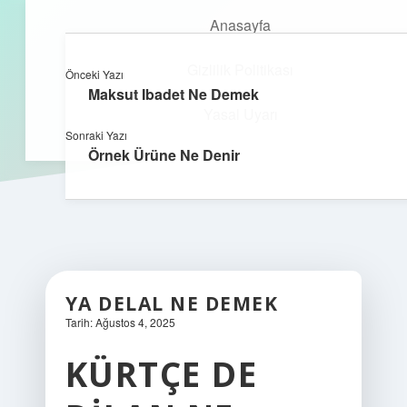
Anasayfa
Gizlilik Politikası
Önceki Yazı
kefa.com.tr
menüyü
Maksut Ibadet Ne Demek
aç
Yasal Uyarı
Sonraki Yazı
Örnek Ürüne Ne Denir
YA DELAL NE DEMEK
Tarih: Ağustos 4, 2025
KÜRTÇE DE