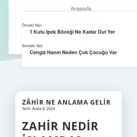
Anasayfa
Gizlilik Politikası
Önceki Yazı
kefa.com.tr
menüyü
1 Kutu Ipek Böceği Ne Kadar Dut Yer
aç
Yasal Uyarı
Sonraki Yazı
Cengiz Hanın Neden Çok Çocuğu Var
ZÂHIR NE ANLAMA GELIR
Tarih: Aralık 9, 2024
ZAHIR NEDIR