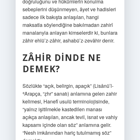
doğruluğunu ve hükümlerin konulma
sebeplerini düşünmeyen, âyet ve hadisleri
sadece ilk bakışta anlaşılan, hangi
maksatla söylendiğine bakılmadan zahirî
manalarıyla anlayan kimselerdir ki, bunlara
zâhir ehlü’z-zâhir, ashabü’z-zevâhir denir.
ZÂHIR DINDE NE
DEMEK?
Sözlükte “açık, belirgin, apaçık” (Lisânü’l-
ʿArapça, “ẓhr” sanatı) anlamına gelen zahir
kelimesi, Hanefî usulü terminolojisinde,
“yalnız işitilmekle kastedilen manası
açıkça anlaşılan, ancak tevil, isnat ve vahiy
kapsamı içinde olan söz” anlamına gelir.
“Nesh imkânından hariç tutulmamış söz”