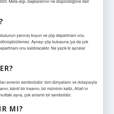
ilir. Meta-algı, başkalarının ne düşündüğüne dair
?
utusunun yanına) koyun ve çöp departmanı onu
eri dönüştürülemez. Aynayı çöp kutusuna (ya da çok
artmanı onu kaldıracaktır. Ne yazık ki aynalar
ER?
olan evrenin sembolüdür; tüm dünyaların ve dolayısıyla
anın, kâmil bir insanın, bir müminin kalbi, Allah’ın
vvuftaki ayna, çok anlamlı bir semboldür.
IR MI?