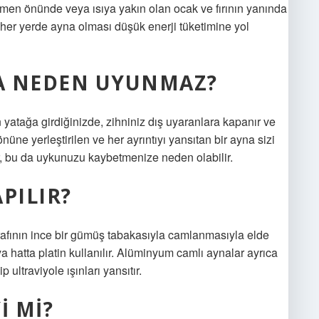
en önünde veya ısıya yakın olan ocak ve fırının yanında
her yerde ayna olması düşük enerji tüketimine yol
A NEDEN UYUNMAZ?
n yatağa girdiğinizde, zihniniz dış uyaranlara kapanır ve
ne yerleştirilen ve her ayrıntıyı yansıtan bir ayna sizi
lir, bu da uykunuzu kaybetmenize neden olabilir.
PILIR?
afının ince bir gümüş tabakasıyla camlanmasıyla elde
 hatta platin kullanılır. Alüminyum camlı aynalar ayrıca
ultraviyole ışınları yansıtır.
I MI?