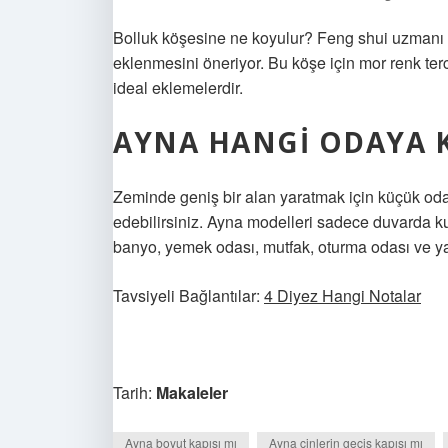
Bolluk köşesine ne koyulur? Feng shui uzmanı J
eklenmesini öneriyor. Bu köşe için mor renk ter
ideal eklemelerdir.
AYNA HANGI ODAYA 
Zeminde geniş bir alan yaratmak için küçük oda
edebilirsiniz. Ayna modelleri sadece duvarda kul
banyo, yemek odası, mutfak, oturma odası ve yata
Tavsiyeli Bağlantılar:
4 Diyez Hangi Notalar
Tarih:
Makaleler
Ayna boyut kapısı mı
Ayna cinlerin geçiş kapısı mı