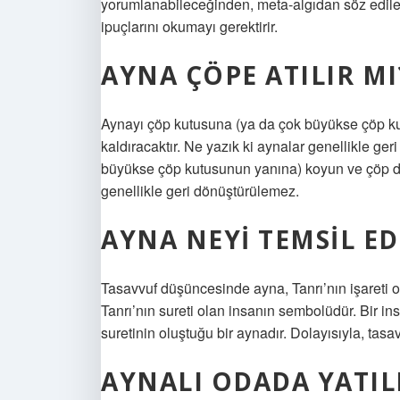
yorumlanabileceğinden, meta-algıdan söz edileb
ipuçlarını okumayı gerektirir.
AYNA ÇÖPE ATILIR MI
Aynayı çöp kutusuna (ya da çok büyükse çöp k
kaldıracaktır. Ne yazık ki aynalar genellikle g
büyükse çöp kutusunun yanına) koyun ve çöp dep
genellikle geri dönüştürülemez.
AYNA NEYI TEMSIL ED
Tasavvuf düşüncesinde ayna, Tanrı’nın işareti 
Tanrı’nın sureti olan insanın sembolüdür. Bir ins
suretinin oluştuğu bir aynadır. Dolayısıyla, tasa
AYNALI ODADA YATIL