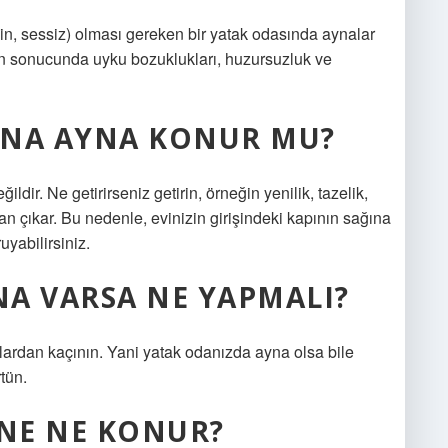
n, sessiz) olması gereken bir yatak odasında aynalar
unun sonucunda uyku bozuklukları, huzursuzluk ve
SINA AYNA KONUR MU?
ldir. Ne getirirseniz getirin, örneğin yenilik, tazelik,
 çıkar. Bu nedenle, evinizin girişindeki kapının sağına
yabilirsiniz.
A VARSA NE YAPMALI?
alardan kaçının. Yani yatak odanızda ayna olsa bile
tün.
INE NE KONUR?