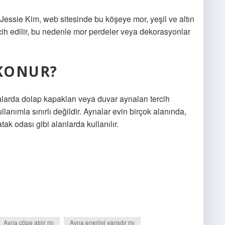
essie Kim, web sitesinde bu köşeye mor, yeşil ve altın
cih edilir, bu nedenle mor perdeler veya dekorasyonlar
KONUR?
larda dolap kapakları veya duvar aynaları tercih
lanımla sınırlı değildir. Aynalar evin birçok alanında,
k odası gibi alanlarda kullanılır.
Ayna çöpe atılır mı
Ayna enerjiyi yansıtır mı