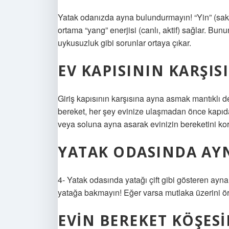
Yatak odanızda ayna bulundurmayın! “Yin” (saki
ortama “yang” enerjisi (canlı, aktif) sağlar. B
uykusuzluk gibi sorunlar ortaya çıkar.
EV KAPISININ KARŞI
Giriş kapısının karşısına ayna asmak mantıklı deği
bereket, her şey evinize ulaşmadan önce kapıdan
veya soluna ayna asarak evinizin bereketini koru
YATAK ODASINDA AYN
4- Yatak odasında yatağı çift gibi gösteren ayn
yatağa bakmayın! Eğer varsa mutlaka üzerini ör
EVIN BEREKET KÖŞES