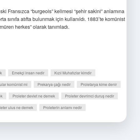
Eski Fransızca “burgeois” kelimesi “şehir sakini” anlamına
rta sınıfa atıfta bulunmak için kullanıldı. 1883’te komünist
 sömüren herkes” olarak tanımladı.
ek
Emekçi insan nedir
Kızıl Muhafızlar kimdir
lar komünist mi
Prekarya çağı nedir
Proletarya kime denir
ek
Proleter devlet ne demek
Proleter devrimci duruş nedir
leter ulus ne demek
Proleterin anlamı nedir