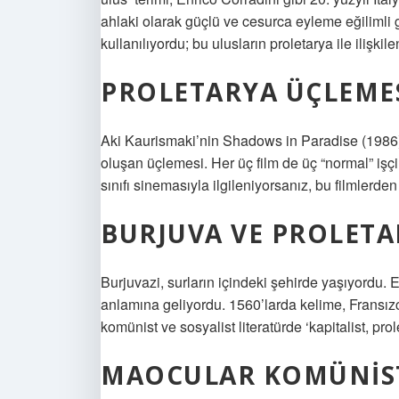
ahlaki olarak güçlü ve cesurca eyleme eğilimli g
kullanılıyordu; bu ulusların proletarya ile ilişki
PROLETARYA ÜÇLEMES
Aki Kaurismaki’nin Shadows in Paradise (1986),
oluşan üçlemesi. Her üç film de üç “normal” işçi 
sınıfı sinemasıyla ilgileniyorsanız, bu filmlerden
BURJUVA VE PROLETA
Burjuvazi, surların içindeki şehirde yaşıyordu. E
anlamına geliyordu. 1560’larda kelime, Fransızc
komünist ve sosyalist literatürde ‘kapitalist, pr
MAOCULAR KOMÜNIST