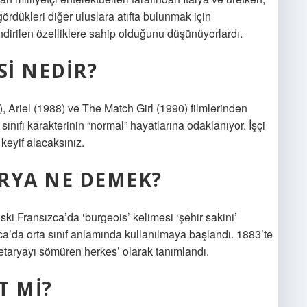
ördükleri diğer uluslara atıfta bulunmak için
lendirilen özelliklere sahip olduğunu düşünüyorlardı.
I NEDIR?
 Ariel (1988) ve The Match Girl (1990) filmlerinden
sınıfı karakterinin “normal” hayatlarına odaklanıyor. İşçi
 keyif alacaksınız.
RYA NE DEMEK?
ski Fransızca’da ‘burgeois’ kelimesi ‘şehir sakini’
a’da orta sınıf anlamında kullanılmaya başlandı. 1883’te
oletaryayı sömüren herkes’ olarak tanımlandı.
 MI?