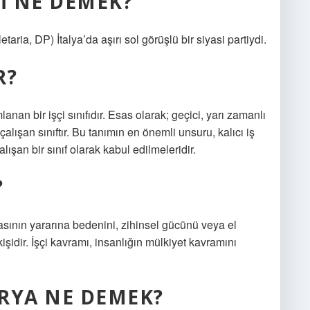
I NE DEMEK?
ria, DP) İtalya’da aşırı sol görüşlü bir siyasi partiydi.
R?
nan bir işçi sınıfıdır. Esas olarak; geçici, yarı zamanlı
lışan sınıftır. Bu tanımın en önemli unsuru, kalıcı iş
ışan bir sınıf olarak kabul edilmeleridir.
?
şkasının yararına bedenini, zihinsel gücünü veya el
kişidir. İşçi kavramı, insanlığın mülkiyet kavramını
RYA NE DEMEK?