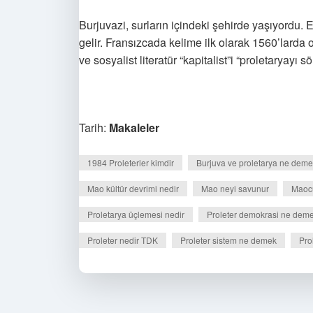
Burjuvazi, surların içindeki şehirde yaşıyordu. 
gelir. Fransızcada kelime ilk olarak 1560’larda o
ve sosyalist literatür “kapitalist”i “proletaryayı
Tarih:
Makaleler
1984 Proleterler kimdir
Burjuva ve proletarya ne dem
Mao kültür devrimi nedir
Mao neyi savunur
Maocu
Proletarya üçlemesi nedir
Proleter demokrasi ne dem
Proleter nedir TDK
Proleter sistem ne demek
Pro