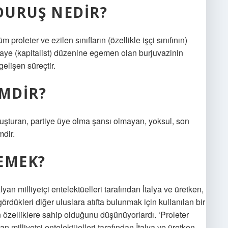
DURUŞ NEDIR?
proleter ve ezilen sınıfların (özellikle işçi sınıfının)
maye (kapitalist) düzenine egemen olan burjuvazinin
gelişen süreçtir.
IMDIR?
oluşturan, partiye üye olma şansı olmayan, yoksul, son
mdir.
EMEK?
lyan milliyetçi entelektüelleri tarafından İtalya ve üretken,
rdükleri diğer uluslara atıfta bulunmak için kullanılan bir
len özelliklere sahip olduğunu düşünüyorlardı. ‘Proleter
yan milliyetçi entelektüelleri tarafından İtalya ve üretken,