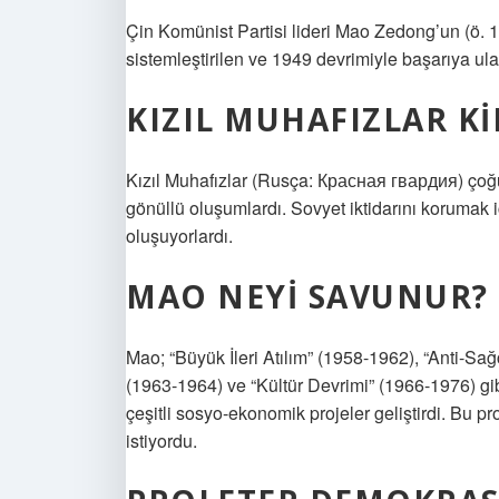
Çin Komünist Partisi lideri Mao Zedong’un (ö. 1
sistemleştirilen ve 1949 devrimiyle başarıya ula
KIZIL MUHAFIZLAR K
Kızıl Muhafızlar (Rusça: Красная гвардия) çoğun
gönüllü oluşumlardı. Sovyet iktidarını korumak
oluşuyorlardı.
MAO NEYI SAVUNUR?
Mao; “Büyük İleri Atılım” (1958-1962), “Anti-Sağ
(1963-1964) ve “Kültür Devrimi” (1966-1976) gib
çeşitli sosyo-ekonomik projeler geliştirdi. Bu pr
istiyordu.