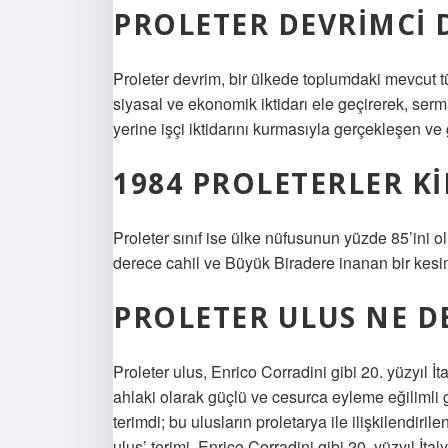
PROLETER DEVRIMCI 
Proleter devrim, bir ülkede toplumdaki mevcut tüm 
siyasal ve ekonomik iktidarı ele geçirerek, ser
yerine işçi iktidarını kurmasıyla gerçekleşen ve 
1984 PROLETERLER K
Proleter sınıf ise ülke nüfusunun yüzde 85’ini 
derece cahil ve Büyük Biradere inanan bir kesi
PROLETER ULUS NE D
Proleter ulus, Enrico Corradini gibi 20. yüzyıl İta
ahlaki olarak güçlü ve cesurca eyleme eğilimli gö
terimdi; bu ulusların proletarya ile ilişkilendiri
ulus’ terimi, Enrico Corradini gibi 20. yüzyıl İtal