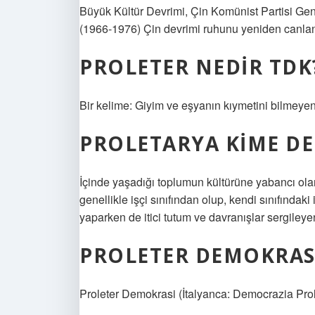
Büyük Kültür Devrimi, Çin Komünist Partisi Gen
(1966-1976) Çin devrimi ruhunu yeniden canland
PROLETER NEDIR TDK
Bir kelime: Giyim ve eşyanın kıymetini bilmeyen 
PROLETARYA KIME DE
İçinde yaşadığı toplumun kültürüne yabancı olan,
genellikle işçi sınıfından olup, kendi sınıfınd
yaparken de itici tutum ve davranışlar sergileyen
PROLETER DEMOKRAS
Proleter Demokrasi (İtalyanca: Democrazia Proleta