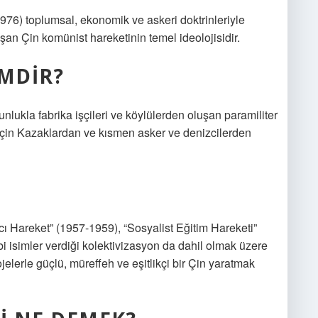
976) toplumsal, ekonomik ve askeri doktrinleriyle
şan Çin komünist hareketinin temel ideolojisidir.
IMDIR?
lukla fabrika işçileri ve köylülerden oluşan paramiliter
 için Kazaklardan ve kısmen asker ve denizcilerden
cı Hareket” (1957-1959), “Sosyalist Eğitim Hareketi”
i isimler verdiği kolektivizasyon da dahil olmak üzere
ojelerle güçlü, müreffeh ve eşitlikçi bir Çin yaratmak