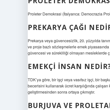
PROLETER DEMOKRAS
Proleter Demokrasi (İtalyanca: Democrazia Proleta
PREKARYA ÇAĞI NEDI
Prekarya veya güvencesizlik, 20. yüzyılda tanımla
ve proje bazlı sözleşmelerle emek piyasasında ça
güvencesi ve sürekliliği olmayan mesleklerde çal
EMEKÇI INSAN NEDIR
TDK’ya göre, bir işçi veya vasıfsız işçi, bir ba
becerisini kullanarak ücret karşılığında çalışan 
geliştirmesinden sonra ortaya çıkmıştır.
BURJUVA VE PROLETA