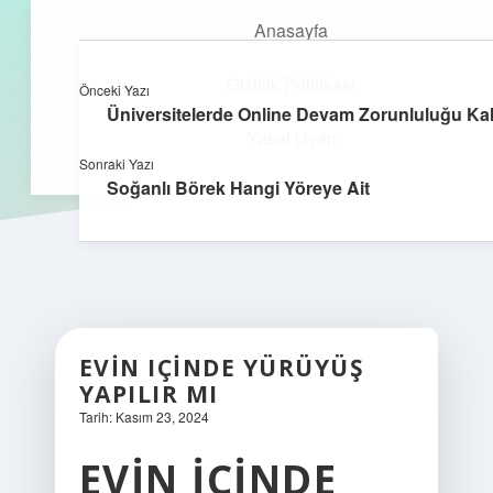
Anasayfa
Gizlilik Politikası
Önceki Yazı
kefa.com.tr
menüyü
Üniversitelerde Online Devam Zorunluluğu Kal
aç
Yasal Uyarı
Sonraki Yazı
Soğanlı Börek Hangi Yöreye Ait
EVIN IÇINDE YÜRÜYÜŞ
YAPILIR MI
Tarih: Kasım 23, 2024
EVIN IÇINDE