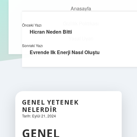
Anasayfa
Gizlilik Politikası
Önceki Yazı
kefa.com.tr
menüyü
Hicran Neden Bitti
aç
Yasal Uyarı
Sonraki Yazı
Evrende Ilk Enerji Nasıl Oluştu
GENEL YETENEK
NELERDIR
Tarih: Eylül 21, 2024
GENEL