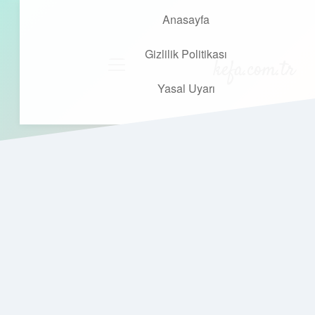
Anasayfa
Gizlilik Politikası
kefa.com.tr
menüyü
aç
Yasal Uyarı