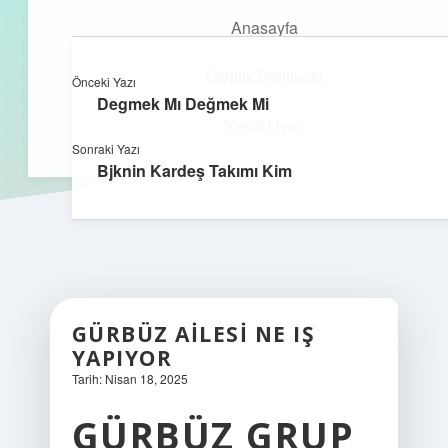
Anasayfa
Gizlilik Politikası
Önceki Yazı
kefa.com.tr
menüyü
Degmek Mı Değmek Mi
aç
Yasal Uyarı
Sonraki Yazı
Bjknin Kardeş Takımı Kim
GÜRBÜZ AILESI NE IŞ
YAPIYOR
Tarih: Nisan 18, 2025
GÜRBÜZ GRUP