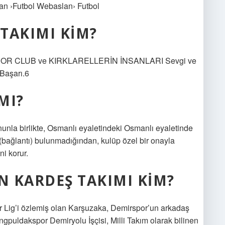
an ›Futbol Webaslan› Futbol
TAKIMI KIM?
POR CLUB ve KIRKLARELLERİN İNSANLARI Sevgi ve
 Başarı.6
MI?
ununla birlikte, Osmanlı eyaletindeki Osmanlı eyaletinde
(bağlantı) bulunmadığından, kulüp özel bir onayla
ni korur.
 KARDEŞ TAKIMI KIM?
er Lig’i özlemiş olan Karşuzaka, Demirspor’un arkadaş
gpuldakspor Demiryolu İşçisi, Milli Takım olarak bilinen