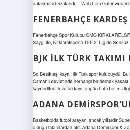
anlaşması imzalandı. – Web Lion Galeriwebasl
FENERBAHÇE KARDEŞ 
Fenerbahçe Spor Kulübü GMG KIRKLARELS
Saygı ile, Kirklarelspor’a TFF 2. Lig’de Sonsuz
BJK ILK TÜRK TAKIMI 
So Beşiktaş, kayıtlı ilk Türk spor kulübüydü. B
Osmanlı devletinde herhangi bir dernek yasası 
kaydedilebilir ve bu kayıt bugün hala belirsizliği
ADANA DEMIRSPOR’UN
Basketbolda futbol arayan, ancak yıllardır Süp
olduğu takımlardan biri. Adana Demirspor & Zon