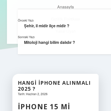
Anasayfa
Gizlilik Politikası
Önceki Yazı
kefa.com.tr
menüyü
Şehir, il midir ilçe midir ?
aç
Yasal Uyarı
Sonraki Yazı
Mitoloji hangi bilim dalıdır ?
HANGI IPHONE ALINMALI
2025 ?
Tarih: Haziran 2, 2026
IPHONE 15 MI