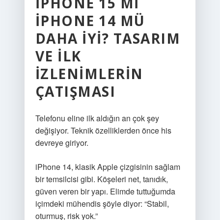
IPHONE 15 MI
IPHONE 14 MÜ
DAHA IYI? TASARIM
VE ILK
IZLENIMLERIN
ÇATIŞMASI
Telefonu eline ilk aldığın an çok şey
değişiyor. Teknik özelliklerden önce his
devreye giriyor.
iPhone 14, klasik Apple çizgisinin sağlam
bir temsilcisi gibi. Köşeleri net, tanıdık,
güven veren bir yapı. Elimde tuttuğumda
içimdeki mühendis şöyle diyor: “Stabil,
oturmuş, risk yok.”