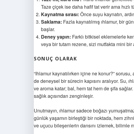
Taze çiçek ise daha hafif tat verir ama hızlı tü
Kaynatma sırası:
Önce suyu kaynatın, ardın
Saklama:
Fazla kaynatılmış ıhlamur, bir gün 
başlar.
Deney yapın:
Farklı bitkisel eklemelerle ken
veya bir tutam rezene, sizi mutfakta mini bir
SONUÇ OLARAK
“Ihlamur kaynatılırken içine ne konur?” sorusu, 
de deneysel bir sürecin kapısını aralıyor. Su, ıhl
ve aroma katar; bal, hem tat hem de şifa sağlar.
sağlık açısından zenginleşir.
Unutmayın, ıhlamur sadece boğazı yumuşatmaz; 
günlük yaşamın birleştiği bir noktada, hem zihn
ve uçucu bileşenlerin dansını izlemek, bilimle m