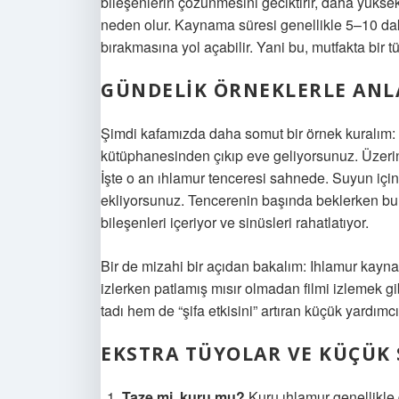
bileşenlerin çözünmesini geciktirir, daha yükse
neden olur. Kaynama süresi genellikle 5–10 dakik
bırakmasına yol açabilir. Yani bu, mutfakta bir 
GÜNDELIK ÖRNEKLERLE AN
Şimdi kafamızda daha somut bir örnek kuralım: E
kütüphanesinden çıkıp eve geliyorsunuz. Üzerini
İşte o an ıhlamur tenceresi sahnede. Suyun içine 
ekliyorsunuz. Tencerenin başında beklerken buh
bileşenleri içeriyor ve sinüsleri rahatlatıyor.
Bir de mizahi bir açıdan bakalım: Ihlamur kaynat
izlerken patlamış mısır olmadan filmi izlemek gi
tadı hem de “şifa etkisini” artıran küçük yardımcıl
EKSTRA TÜYOLAR VE KÜÇÜK 
Taze mi, kuru mu?
Kuru ıhlamur genellikle 