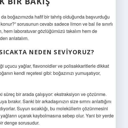
K BIR BAKIŞ
da boğazımızda hafif bir tahriş olduğunda başvurduğu
ne konur?” sorusunun cevabı sadece limon ve bal ile sınırlı
elin, hem laboratuvar gözlüğümüzü takalım hem de
den anlatalım.
SICAKTA NEDEN SEVIYORUZ?
diği uçucu yağlar, flavonoidler ve polisakkaritlerle dikkat
oğanın kendi reçetesi gibi: boğazınızı yumuşatıyor,
 süreç bir arada çalışıyor: ekstraksiyon ve çözünme.
ya bırakır. Sanki bir arkadaşınızın size sırrını anlattığını
ldıyorlar. Suyun sıcaklığı, bu moleküllerin çözünmesini
u yağların uçarak kaybolmasına sebep olur. Yani bir yerde
bir denge sorusudur.