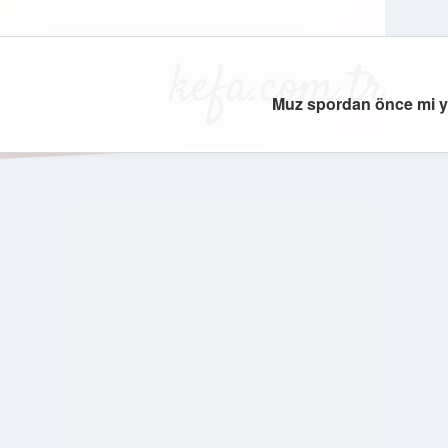
kefa.com.tr
Muz spordan önce mi y
SIDEBAR