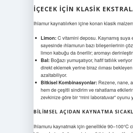
İÇECEK İÇIN KLASIK EKSTRA
Ihlamur kaynatılırken içine konan klasik malze
Limon:
C vitamini deposu. Kaynamış suya ek
sayesinde ıhlamurun bazı bileşenlerinin çözü
limon kabuğu da önerilir; aromayı derinleştir
Bal:
Boğazı yumuşatıyor, hafif tatlılık veriyo
direkt eklemek yerine biraz ılıması bekleyen
azaltabiliyor.
Bitkisel Kombinasyonlar:
Rezene, nane, ad
hem de çeşitli sindirim ve rahatlama etkilerin
zevkinize göre bir “mini laboratuvar” oyunu
BILIMSEL AÇIDAN KAYNATMA SICAKLI
Ihlamuru kaynatmak için genellikle 90–100°C ci