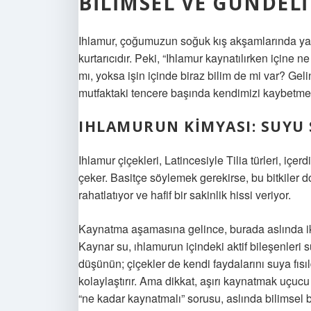
BILIMSEL VE GÜNDELI
Ihlamur, çoğumuzun soğuk kış akşamlarında ya 
kurtarıcıdır. Peki, “Ihlamur kaynatılırken içine 
mı, yoksa işin içinde biraz bilim de mi var? G
mutfaktaki tencere başında kendimizi kaybetme
IHLAMURUN KIMYASI: SUYU 
Ihlamur çiçekleri, Latincesiyle Tilia türleri, içer
çeker. Basitçe söylemek gerekirse, bu bitkiler d
rahatlatıyor ve hafif bir sakinlik hissi veriyor.
Kaynatma aşamasına gelince, burada aslında iki
Kaynar su, ıhlamurun içindeki aktif bileşenleri su
düşünün; çiçekler de kendi faydalarını suya fısı
kolaylaştırır. Ama dikkat, aşırı kaynatmak uçuc
“ne kadar kaynatmalı” sorusu, aslında bilimsel 