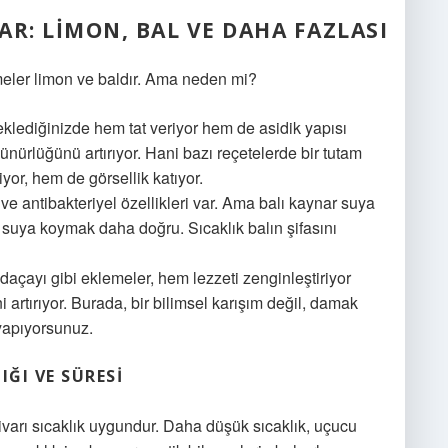
LAR: LIMON, BAL VE DAHA FAZLASI
meler limon ve baldır. Ama neden mi?
lediğinizde hem tat veriyor hem de asidik yapısı
nürlüğünü artırıyor. Hani bazı reçetelerde bir tutam
iyor, hem de görsellik katıyor.
r ve antibakteriyel özellikleri var. Ama balı kaynar suya
 suya koymak daha doğru. Sıcaklık balın şifasını
açayı gibi eklemeler, hem lezzeti zenginleştiriyor
i artırıyor. Burada, bir bilimsel karışım değil, damak
 yapıyorsunuz.
ĞI VE SÜRESI
varı sıcaklık uygundur. Daha düşük sıcaklık, uçucu