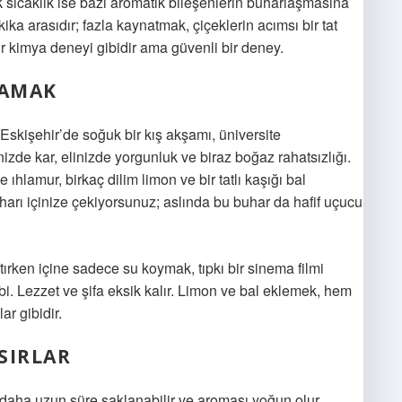
k sıcaklık ise bazı aromatik bileşenlerin buharlaşmasına
a arasıdır; fazla kaynatmak, çiçeklerin acımsı bir tat
tür kimya deneyi gibidir ama güvenli bir deney.
LAMAK
skişehir’de soğuk bir kış akşamı, üniversite
zde kar, elinizde yorgunluk ve biraz boğaz rahatsızlığı.
ıhlamur, birkaç dilim limon ve bir tatlı kaşığı bal
arı içinize çekiyorsunuz; aslında bu buhar da hafif uçucu
ırken içine sadece su koymak, tıpkı bir sinema filmi
bi. Lezzet ve şifa eksik kalır. Limon ve bal eklemek, hem
ar gibidir.
SIRLAR
daha uzun süre saklanabilir ve aroması yoğun olur.