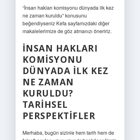
“İnsan hakları komisyonu dünyada ilk kez
ne zaman kuruldu” konusunu
beğendiyseniz Kefa sayfamızdaki diğer
makalelerimize de göz atmanızı öneririz.
İNSAN HAKLARI
KOMISYONU
DÜNYADA İLK KEZ
NE ZAMAN
KURULDU?
TARIHSEL
PERSPEKTIFLER
Merhaba, bugün sizinle hem tarih hem de