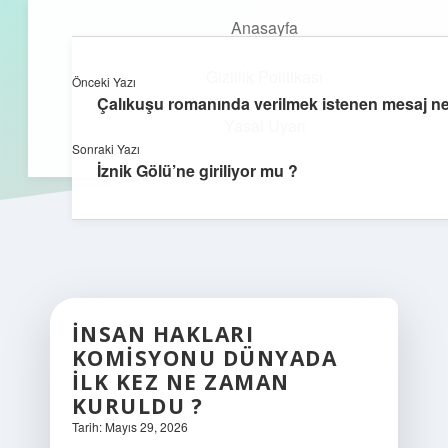
Anasayfa
Gizlilik Politikası
Önceki Yazı
kefa.com.tr
menüyü
Çalıkuşu romanında verilmek istenen mesaj ne
aç
Yasal Uyarı
Sonraki Yazı
İznik Gölü’ne giriliyor mu ?
İNSAN HAKLARI
KOMISYONU DÜNYADA
ILK KEZ NE ZAMAN
KURULDU ?
Tarih: Mayıs 29, 2026