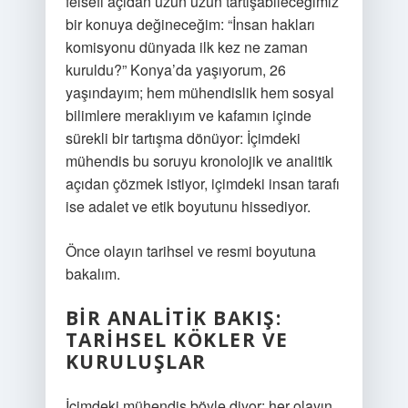
felsefi açıdan uzun uzun tartışabileceğimiz
bir konuya değineceğim: “İnsan hakları
komisyonu dünyada ilk kez ne zaman
kuruldu?” Konya’da yaşıyorum, 26
yaşındayım; hem mühendislik hem sosyal
bilimlere meraklıyım ve kafamın içinde
sürekli bir tartışma dönüyor: İçimdeki
mühendis bu soruyu kronolojik ve analitik
açıdan çözmek istiyor, içimdeki insan tarafı
ise adalet ve etik boyutunu hissediyor.
Önce olayın tarihsel ve resmi boyutuna
bakalım.
BIR ANALITIK BAKIŞ:
TARIHSEL KÖKLER VE
KURULUŞLAR
İçimdeki mühendis böyle diyor: her olayın