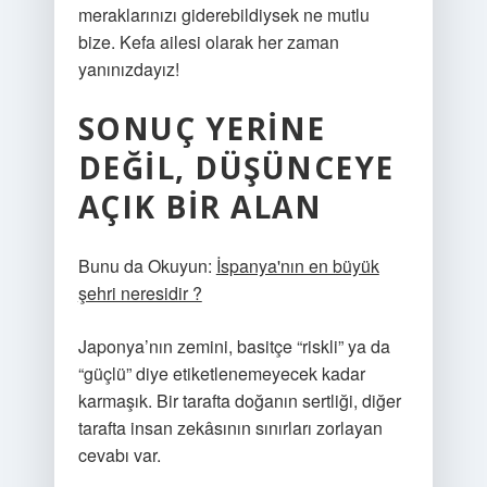
meraklarınızı giderebildiysek ne mutlu
bize. Kefa ailesi olarak her zaman
yanınızdayız!
SONUÇ YERINE
DEĞIL, DÜŞÜNCEYE
AÇIK BIR ALAN
Bunu da Okuyun:
İspanya'nın en büyük
şehri neresidir ?
Japonya’nın zemini, basitçe “riskli” ya da
“güçlü” diye etiketlenemeyecek kadar
karmaşık. Bir tarafta doğanın sertliği, diğer
tarafta insan zekâsının sınırları zorlayan
cevabı var.