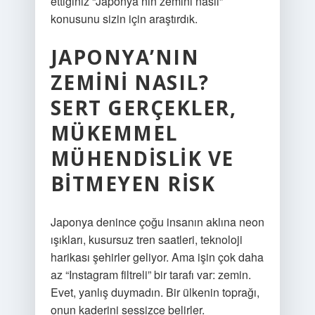
ettiğiniz “Japonya’nın zemini nasıl”
konusunu sizin için araştırdık.
JAPONYA’NIN
ZEMINI NASIL?
SERT GERÇEKLER,
MÜKEMMEL
MÜHENDISLIK VE
BITMEYEN RISK
Japonya denince çoğu insanın aklına neon
ışıkları, kusursuz tren saatleri, teknoloji
harikası şehirler geliyor. Ama işin çok daha
az “Instagram filtreli” bir tarafı var: zemin.
Evet, yanlış duymadın. Bir ülkenin toprağı,
onun kaderini sessizce belirler.