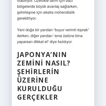
olabiliyor. Özellikle tarım için bazı
bölgelerde büyük avantaj sağlarken,
şehirleşme için ekstra mühendislik
gerektiriyor.
Yani doğa bir yandan “buyur verimli toprak”
derken, diğer yandan “ama üstüne bina
yaparsan dikkat et” diye fısıldıyor.
JAPONYA’NIN
ZEMINI NASIL?
ŞEHIRLERIN
ÜZERINE
KURULDUĞU
GERÇEKLER