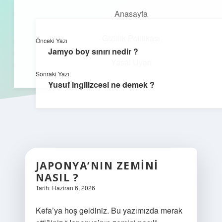
Anasayfa
Gizlilik Politikası
Önceki Yazı
kefa.com.tr
menüyü
Jamyo boy sınırı nedir ?
aç
Yasal Uyarı
Sonraki Yazı
Yusuf ingilizcesi ne demek ?
JAPONYA’NIN ZEMINI
NASIL ?
Tarih: Haziran 6, 2026
Kefa’ya hoş geldiniz. Bu yazımızda merak