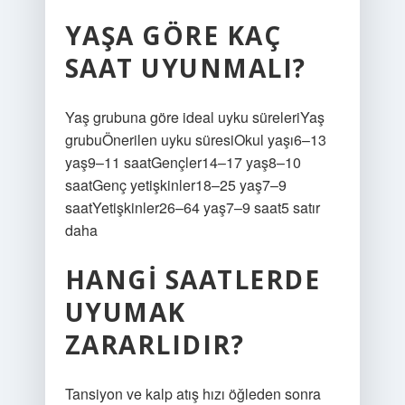
YAŞA GÖRE KAÇ
SAAT UYUNMALI?
Yaş grubuna göre ideal uyku süreleriYaş
grubuÖnerilen uyku süresiOkul yaşı6–13
yaş9–11 saatGençler14–17 yaş8–10
saatGenç yetişkinler18–25 yaş7–9
saatYetişkinler26–64 yaş7–9 saat5 satır
daha
HANGI SAATLERDE
UYUMAK
ZARARLIDIR?
Tansiyon ve kalp atış hızı öğleden sonra