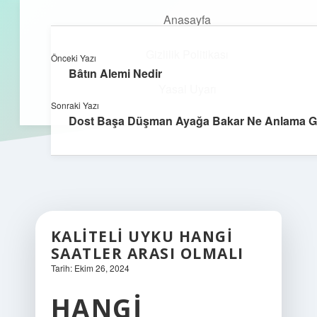
Anasayfa
Gizlilik Politikası
Önceki Yazı
kefa.com.tr
menüyü
Bâtın Alemi Nedir
aç
Yasal Uyarı
Sonraki Yazı
Dost Başa Düşman Ayağa Bakar Ne Anlama Ge
KALITELI UYKU HANGI
SAATLER ARASI OLMALI
Tarih: Ekim 26, 2024
HANGI