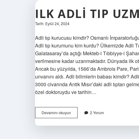
ILK ADLI TIP UZ
Tarih: Eylül 24, 2024
Adli tıp kurucusu kimdir? Osmanlı İmparatorluğ
Adli tıp kurumunu kim kurdu? Ülkemizde Adli T
Galatasaray’da açtığı Mekteb-i Tıbbiyye-i Şahane
verilmesine kadar uzanmaktadır. Dünyada ilk otop
Ancak bu yüzyılda, 1566’da Ambrois Pare, Paris’t
unvanını aldı. Adli bilimlerin babası kimdir? Adli
3000 civarında Antik Mısır’daki adli tıptan gelm
özel doktoruydu ve tarihin…
Ilk
Devamını okuyun
2 Yorum
Adli
Tıp
Uzmanı
Kim