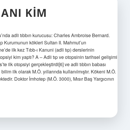
MANI KIM
u’nda adli tıbbın kurucusu: Charles Ambroise Bernard.
ıp Kurumunun kökleri Sultan II. Mahmut’un
’de ilk kez Tıbb-ı Kanuni (adli tıp) derslerinin
siyi kim yaptı? A – Adli tıp ve otopsinin tarihsel gelişimi
e ilk otopsiyi gerçekleştirdi[6] ve adli tıbbın babası
 bilim ilk olarak M.Ö. yıllarında kullanılmıştır. Kökeni M.Ö.
ektedir. Doktor İmhotep (M.Ö. 3000), Mısır Baş Yargıcının