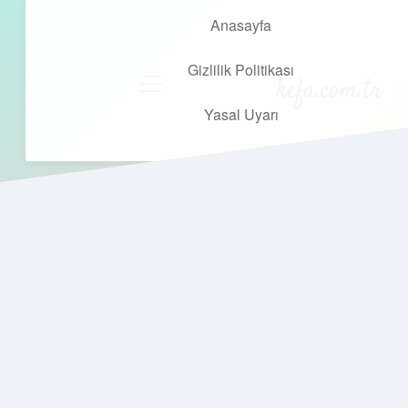
Anasayfa
Gizlilik Politikası
kefa.com.tr
menüyü
aç
Yasal Uyarı