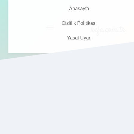
Anasayfa
Gizlilik Politikası
kefa.com.tr
menüyü
aç
Yasal Uyarı