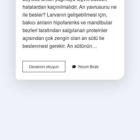
hatalardan kaçınılmalıdır. Arı yavrusunu ne
ile besler? Larvanın gelişebilmesi için,
bakıcı arıların hipofarenks ve mandibular
bezleri tarafından salgılanan proteinler
açısından çok zengin olan arı sütü ile
beslenmesi gerekir. Arı sütünün…
Arının
Devamını okuyun
Yorum Bırak
Yavru
Yapması
Için
Ne
Yapmak
Gerekir