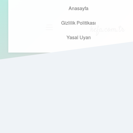
Anasayfa
Gizlilik Politikası
kefa.com.tr
menüyü
aç
Yasal Uyarı