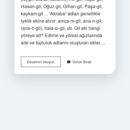
Hasan-gil, Oğuz-gil, Orhan-gil, Paşa-gil,
kaykam-gil . . “Akraba” adları genellikle
iyelik ekine alınır: amca-m-gil, ana-n-gil,
(ana-ñ-gil), hala-sı-gil, vb. Gil eki hangi
yöreye ait? Edirne ve yöresi ağızlarında
aile ve topluluk adlarını oluşturan ekler.…
Babaannem
Devamını okuyun
Yorum Bırak
Gil
Nasıl
Yazılır