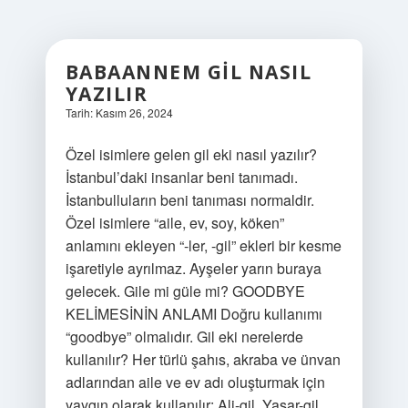
BABAANNEM GIL NASIL
YAZILIR
Tarih: Kasım 26, 2024
Özel isimlere gelen gil eki nasıl yazılır?
İstanbul’daki insanlar beni tanımadı.
İstanbulluların beni tanıması normaldir.
Özel isimlere “aile, ev, soy, köken”
anlamını ekleyen “-ler, -gil” ekleri bir kesme
işaretiyle ayrılmaz. Ayşeler yarın buraya
gelecek. Gile mi güle mi? GOODBYE
KELİMESİNİN ANLAMI Doğru kullanımı
“goodbye” olmalıdır. Gil eki nerelerde
kullanılır? Her türlü şahıs, akraba ve ünvan
adlarından aile ve ev adı oluşturmak için
yaygın olarak kullanılır: Ali-gil, Yaşar-gil,