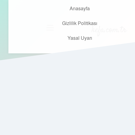
Anasayfa
Gizlilik Politikası
kefa.com.tr
menüyü
aç
Yasal Uyarı