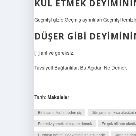
KÜL ETMEK DEYIMINI
Geçmişi gizle Geçmiş ayrıntıları Geçmişi temizl
DÜŞER GIBI DEYIMIN
[1] ani ve gereksiz.
Tavsiyeli Bağlantılar:
Bu Açıdan Ne Demek
Tarih:
Makaleler
Bir insanın karnı neden şiş
Dünyanın en kısa atasözü 
Emeksiz yemek olmaz ne demek
En çok bilinen atasöz
Hurdaya dönmüş deyiminin anlamı nedir
Karin ne de