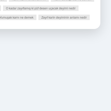
O kadar zayıflamış ki püf desen uçacak deyimi nedir
Yumuşak karnı ne demek
Zayıf karîn deyiminin anlamı nedir