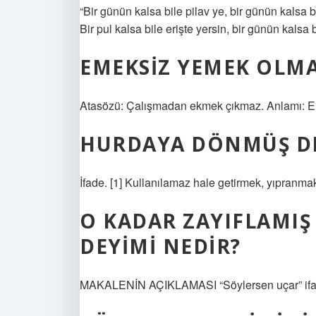
“Bir günün kalsa bile pilav ye, bir günün kalsa 
Bir pul kalsa bile erişte yersin, bir günün kalsa b
EMEKSIZ YEMEK OLM
Atasözü: Çalışmadan ekmek çıkmaz. Anlamı: Em
HURDAYA DÖNMÜŞ DE
İfade. [1] Kullanılamaz hale getirmek, yıpranma
O KADAR ZAYIFLAMIŞ
DEYIMI NEDIR?
MAKALENİN AÇIKLAMASI “Söylersen uçar” ifadesi