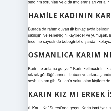
sindirim sorunları ve gıda intoleransları yer alır.
HAMILE KADININ KA
Burada da rahim duvarı ilk birkaç ayda belirgin ş
sıkılığını ve esnekliğini kaybeder ve yumuşak, 
incelme sayesinde bebeğinizi dışarıdan kolayca 
OSMANLICA KARIM N
Karin ne anlama geliyor? Karin kelimesinin ilk an
sık sık gördüğü annesi, babası ve arkadaşlarıdır
şeyhülislam gibi Sultan’a yakın olan kişilere de
KARIN KIZ MI ERKEK I
6. Karin Kaf Suresi’nde geçen Karin ismi “yak