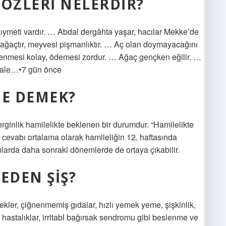
SÖZLERI NELERDIR?
 kıymeti vardır. … Abdal dergâhta yaşar, hacılar Mekke’de
r ağaçtır, meyvesi pişmanlıktır. … Aç olan doymayacağını
lenmesi kolay, ödemesi zordur. … Ağaç gençken eğilir. …
kale…•7 gün önce
NE DEMEK?
erginlik hamilelikte beklenen bir durumdur. “Hamilelikte
cevabı ortalama olarak hamileliğin 12. haftasında
ınlarda daha sonraki dönemlerde de ortaya çıkabilir.
EDEN ŞIŞ?
cekler, çiğnenmemiş gıdalar, hızlı yemek yeme, şişkinlik,
i hastalıklar, irritabl bağırsak sendromu gibi beslenme ve