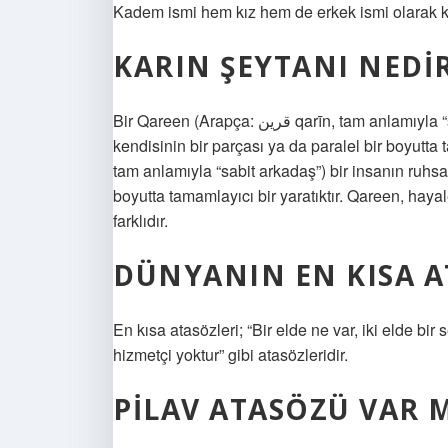
Kadem ismi hem kız hem de erkek ismi olarak ku
KARIN ŞEYTANI NEDI
Bir Qareen (Arapça: قرين qarīn, tam anlamıyla “sabit arkadaş”) bir insanın ruhsal ikizi, ya insanın
kendisinin bir parçası ya da paralel bir boyutta tamaml
tam anlamıyla “sabit arkadaş”) bir insanın ruhsal
boyutta tamamlayıcı bir yaratıktır. Qareen, hayal
farklıdır.
DÜNYANIN EN KISA A
En kısa atasözleri; “Bir elde ne var, iki elde b
hizmetçi yoktur” gibi atasözleridir.
PILAV ATASÖZÜ VAR M