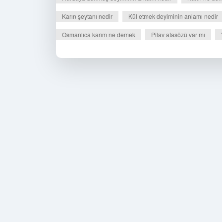
Karın şeytanı nedir
Kül etmek deyiminin anlamı nedir
Osmanlıca karım ne demek
Pilav atasözü var mı