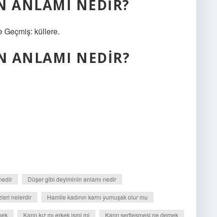
N ANLAMI NEDIR?
e Geçmiş: küllere.
IN ANLAMI NEDIR?
nedir
Düşer gibi deyiminin anlamı nedir
leri nelerdir
Hamile kadının karnı yumuşak olur mu
mek
Karın kız mı erkek ismi mi
Karın sertleşmesi ne demek