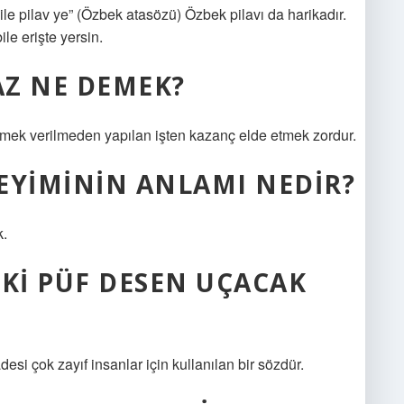
bile pilav ye” (Özbek atasözü) Özbek pilavı da harikadır.
ile erişte yersin.
AZ NE DEMEK?
ek verilmeden yapılan işten kazanç elde etmek zordur.
YIMININ ANLAMI NEDIR?
k.
 KI PÜF DESEN UÇACAK
 çok zayıf insanlar için kullanılan bir sözdür.