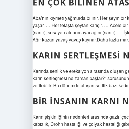
EN ÇOK BILINEN ATA
Aba’nın kıymeti yağmurda bilinir. Her şeyin bir
yaşar. … Her telaşta şeytan karışır. … Acele bi
(sanır), susayan aldanmayacağını (sanır). … İş
Ağır kazan yavaş yavaş kaynar.Daha fazla ma
KARIN SERTLEŞMESI 
Karında sertlik ve ereksiyon sırasında oluşan g
karın sertleşmesi ne zaman başlar?” sorusunun 
verilebilir. Bu dönemde oluşan sertlik bazı kad
BIR INSANIN KARNI N
Karın şişkinliğinin nedenleri arasında gazlı içe
kabızlık, Crohn hastalığı ve çölyak hastalığı gib