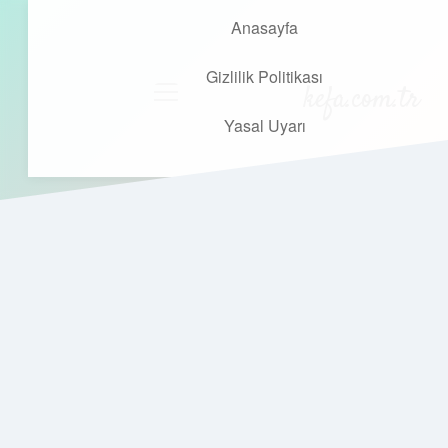
Anasayfa
Gizlilik Politikası
kefa.com.tr
menüyü
aç
Yasal Uyarı