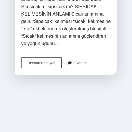
Sımsıcak mı sıpsıcak mı? SIPSICAK
KELİMESİNİN ANLAMI Sıcak anlamına
gelir. “Sıpsıcak” kelimesi “sıcak” kelimesine
“-sıp” eki eklenerek oluşturulmuş bir sıfattır.
“Sıcak” kelimesinin anlamını güçlendiren
ve yoğunluğunu…
Çepeçevre
Devamını okuyun
2 Yorum
Mi
Çepeçevre
Mi