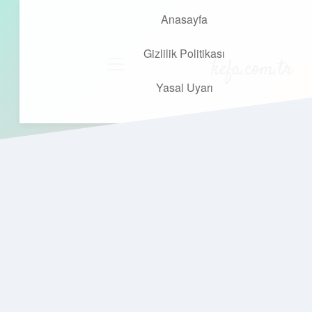
Anasayfa
Gizlilik Politikası
kefa.com.tr
menüyü
aç
Yasal Uyarı