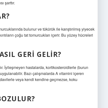
ı şarttır.
AR?
tomurcuklarında bulunur ve tükürük ile karıştırılmış yiyecek
ıntıların çoğu tat tomurcukları içerir. Bu yüzey hücreleri
SIL GERI GELIR?
r. İyileşmeyen hastalarda, kortikosteroidlerle (burun
 uygulanabilir. Bazı çalışmalarda A vitamini içeren
. Tedavilerle veya kendi kendine geçmezse, koku
BOZULUR?