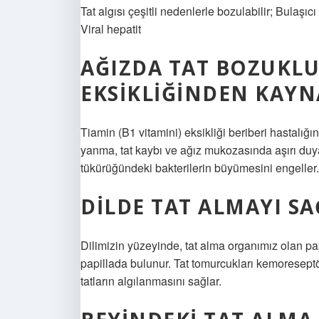
Tat algısı çeşitli nedenlerle bozulabilir; Bulaşıcı
Viral hepatit
AĞIZDA TAT BOZUKL
EKSIKLIĞINDEN KAYN
Tiamin (B1 vitamini) eksikliği beriberi hastalığ
yanma, tat kaybı ve ağız mukozasında aşırı duyar
tükürüğündeki bakterilerin büyümesini engeller.
DILDE TAT ALMAYI S
Dilimizin yüzeyinde, tat alma organımız olan papi
papillada bulunur. Tat tomurcukları kemoreseptör
tatların algılanmasını sağlar.