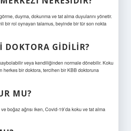
 MERKEZI NERESIDIR?
görme, duyma, dokunma ve tat alma duyularını yönetir.
mli bir rol oynayan talamus, beyinde bir tür son nokta
I DOKTORA GIDILIR?
kaybolabilir veya kendiliğinden normale dönebilir. Koku
herkes bir doktora, tercihen bir KBB doktoruna
LUR MU?
ısı ve boğaz ağrısı iken, Covid-19’da koku ve tat alma