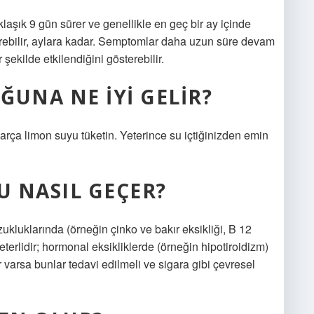
laşık 9 gün sürer ve genellikle en geç bir ay içinde
ürebilir, aylara kadar. Semptomlar daha uzun süre devam
şekilde etkilendiğini gösterebilir.
ĞUNA NE IYI GELIR?
rça limon suyu tüketin. Yeterince su içtiğinizden emin
 NASIL GEÇER?
kluklarında (örneğin çinko ve bakır eksikliği, B 12
rlidir; hormonal eksikliklerde (örneğin hipotiroidizm)
r varsa bunlar tedavi edilmeli ve sigara gibi çevresel