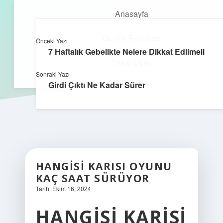
Anasayfa
Gizlilik Politikası
Önceki Yazı
kefa.com.tr
menüyü
7 Haftalık Gebelikte Nelere Dikkat Edilmeli
aç
Yasal Uyarı
Sonraki Yazı
Girdi Çıktı Ne Kadar Sürer
HANGISI KARISI OYUNU
KAÇ SAAT SÜRÜYOR
Tarih: Ekim 16, 2024
HANGISI KARISI