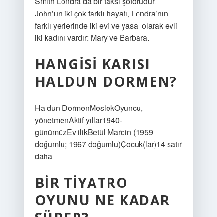
Smith Londra’da bir taksi şoförüdür.
John’un iki çok farklı hayatı, Londra’nın
farklı yerlerinde iki evi ve yasal olarak evli
iki kadını vardır: Mary ve Barbara.
HANGISI KARISI
HALDUN DORMEN?
Haldun DormenMeslekOyuncu,
yönetmenAktif yıllar1940-
günümüzEvlilikBetül Mardin (1959
doğumlu; 1967 doğumlu)Çocuk(lar)14 satır
daha
BIR TIYATRO
OYUNU NE KADAR