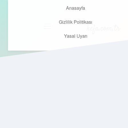
Anasayfa
Gizlilik Politikası
kefa.com.tr
menüyü
aç
Yasal Uyarı