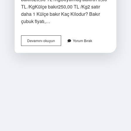
TL /KgKülçe bakır250,00 TL /Kg2 satır
daha 1 Külçe bakır Kaç Kilodur? Bakır
çubuk fiyatı,…
20
Devamını okuyun
Yorum Bırak
Kilo
Bakır
Kaç
Tl